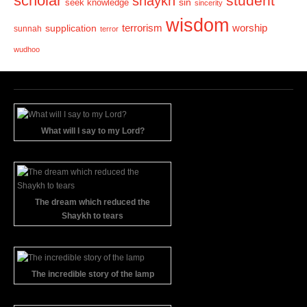
scholar
student
shaykh
sin
seek knowledge
sincerity
wisdom
terrorism
supplication
worship
sunnah
terror
wudhoo
What will I say to my Lord?
The dream which reduced the
Shaykh to tears
The incredible story of the lamp