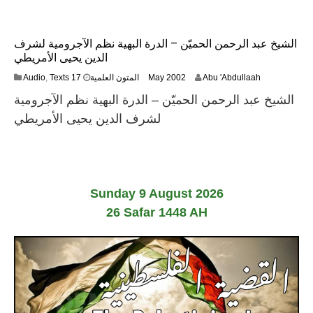
b
4
r
u
الشيخ عبد الرحمن الحميّن – الدرة البهية نظم الآجرومية لشرف
a
الدين يحيى الأمريطي
r
y
1
Audio
,
Texts المتون العلمية
17 May 2002
Abu 'Abdullaah
2
3
0
الشيخ عبد الرحمن الحميّن – الدرة البهية نظم الآجرومية
F
2
e
لشرف الدين يحيى الأمريطي
4
b
r
u
a
r
y
Sunday 9 August 2026
2
26 Safar 1448 AH
0
2
4