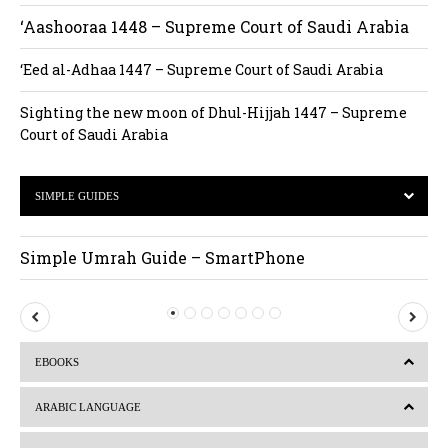
‘Aashooraa 1448 – Supreme Court of Saudi Arabia
‘Eed al-Adhaa 1447 – Supreme Court of Saudi Arabia
Sighting the new moon of Dhul-Hijjah 1447 – Supreme
Court of Saudi Arabia
SIMPLE GUIDES
Simple Umrah Guide – SmartPhone
P
N
r
e
EBOOKS
e
x
v
t
ARABIC LANGUAGE
i