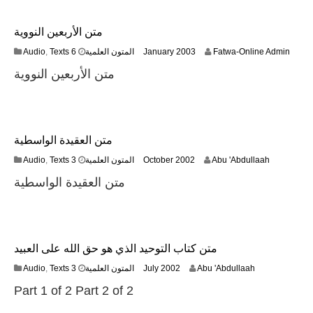
r
u
متن الأربعين النووية
a
r
2
Audio
,
Texts المتون العلمية
6 January 2003
Fatwa-Online Admin
y
2
2
متن الأربعين النووية
F
0
e
2
b
3
r
u
متن العقيدة الواسطية
a
r
1
Audio
,
Texts المتون العلمية
3 October 2002
Abu 'Abdullaah
y
3
2
متن العقيدة الواسطية
F
0
e
1
b
7
r
u
متن كتاب التوحيد الذي هو حق الله على العبيد
a
r
1
Audio
,
Texts المتون العلمية
3 July 2002
Abu 'Abdullaah
y
3
2
Part 1 of 2 Part 2 of 2
F
0
e
2