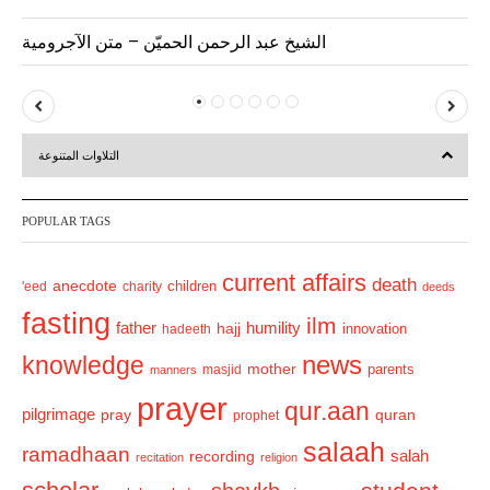
الشيخ عبد الرحمن الحميّن – متن الآجرومية
P
N
r
e
التلاوات المتنوعة
e
x
v
t
POPULAR TAGS
i
o
current affairs
death
anecdote
'eed
charity
children
deeds
u
fasting
s
ilm
humility
father
hajj
hadeeth
innovation
news
knowledge
mother
parents
masjid
manners
prayer
qur.aan
pilgrimage
pray
quran
prophet
salaah
ramadhaan
recording
salah
recitation
religion